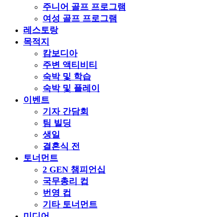
주니어 골프 프로그램
여성 골프 프로그램
레스토랑
목적지
캄보디아
주변 액티비티
숙박 및 학습
숙박 및 플레이
이벤트
기자 간담회
팀 빌딩
생일
결혼식 전
토너먼트
2 GEN 챔피언십
국무총리 컵
번영 컵
기타 토너먼트
미디어