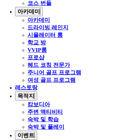
코스 번들
아카데미
아카데미
드라이빙 레인지
시뮬레이터 룸
학교 방
VVIP룸
프로샵
헤드 코칭 전문가
주니어 골프 프로그램
여성 골프 프로그램
레스토랑
목적지
캄보디아
주변 액티비티
숙박 및 학습
숙박 및 플레이
이벤트