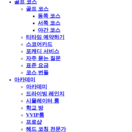
골프 코스
골프 코스
동쪽 코스
서쪽 코스
야간 코스
티타임 예약하기
스코어카드
포캐디 서비스
자주 묻는 질문
표준 요금
코스 번들
아카데미
아카데미
드라이빙 레인지
시뮬레이터 룸
학교 방
VVIP룸
프로샵
헤드 코칭 전문가