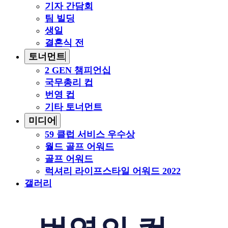
기자 간담회
팀 빌딩
생일
결혼식 전
토너먼트
2 GEN 챔피언십
국무총리 컵
번영 컵
기타 토너먼트
미디어
59 클럽 서비스 우수상
월드 골프 어워드
골프 어워드
럭셔리 라이프스타일 어워드 2022
갤러리