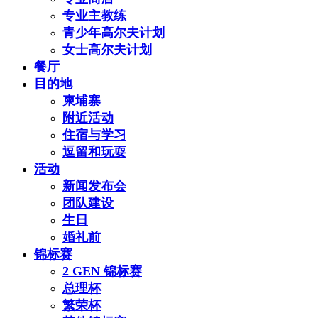
专业主教练
青少年高尔夫计划
女士高尔夫计划
餐厅
目的地
柬埔寨
附近活动
住宿与学习
逗留和玩耍
活动
新闻发布会
团队建设
生日
婚礼前
锦标赛
2 GEN 锦标赛
总理杯
繁荣杯