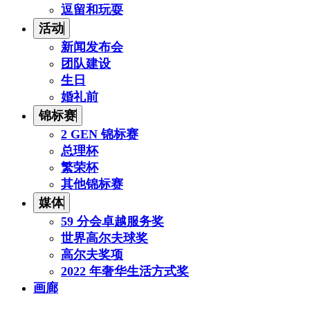
逗留和玩耍
活动
新闻发布会
团队建设
生日
婚礼前
锦标赛
2 GEN 锦标赛
总理杯
繁荣杯
其他锦标赛
媒体
59 分会卓越服务奖
世界高尔夫球奖
高尔夫奖项
2022 年奢华生活方式奖
画廊