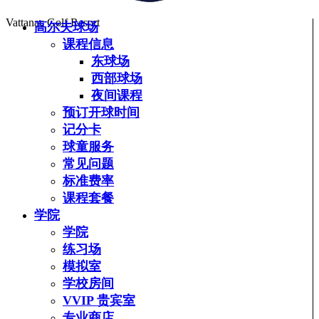
Vattanac Golf Resort
高尔夫球场
课程信息
东球场
西部球场
夜间课程
预订开球时间
记分卡
球童服务
常见问题
标准费率
课程套餐
学院
学院
练习场
模拟室
学校房间
VVIP 贵宾室
专业商店