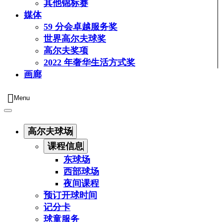
其他锦标赛
媒体
59 分会卓越服务奖
世界高尔夫球奖
高尔夫奖项
2022 年奢华生活方式奖
画廊
Menu
高尔夫球场
课程信息
东球场
西部球场
夜间课程
预订开球时间
记分卡
球童服务